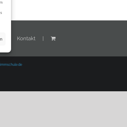
um
Ds
n
Kontakt
en
immschule.de