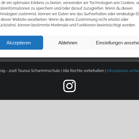
dir ein optimales Erlebnis zu bieten, verwenden wir Technologien wie Cookies, 
äteinformationen zu speichern und/oder darauf zuzugreifen. Wenn du diesen
hnologien zustimmst, können wir Daten wie das Surfverhalten oder eindeutige I
 dieser Website verarbeiten. Wenn du deine Zustimmung nicht erteilst oder
ückziehst, können bestimmte Merkmale und Funktionen beeinträchtigt werden.
erklärung
Impressum
Zahlungsmethode
Akzeptieren
Ablehnen
Einstellungen anseh
019 -
2026 Taunus Schwimmschule | Alle Rechte vorbehalten |
info@taunus-schw
Instagram