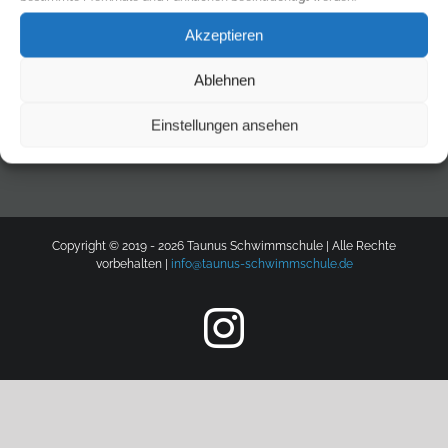
Akzeptieren
AGB
Datenschutzerklärung
Impressum
Zahlungsmethoden
Ablehnen
Kontakt
Einstellungen ansehen
Copyright © 2019 -
2026 Taunus Schwimmschule | Alle Rechte
vorbehalten |
info@taunus-schwimmschule.de
Instagram