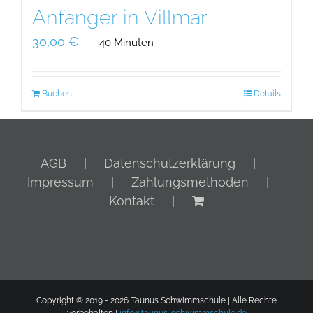
Anfänger in Villmar
30,00
€
40 Minuten
Buchen
Details
AGB
Datenschutzerklärung
Impressum
Zahlungsmethoden
Kontakt
Copyright © 2019 -
2026 Taunus Schwimmschule | Alle Rechte
vorbehalten |
info@taunus-schwimmschule.de