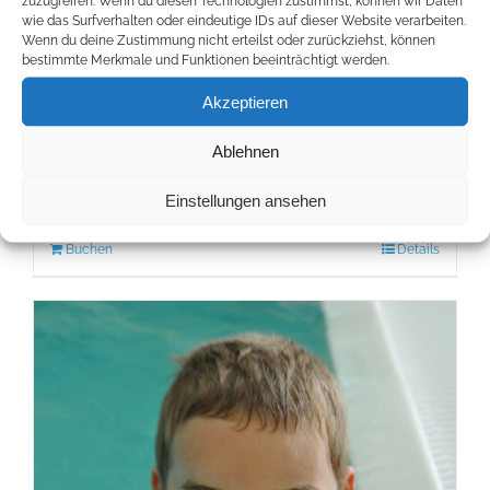
zuzugreifen. Wenn du diesen Technologien zustimmst, können wir Daten
wie das Surfverhalten oder eindeutige IDs auf dieser Website verarbeiten.
Schnupperstunde für
Wenn du deine Zustimmung nicht erteilst oder zurückziehst, können
bestimmte Merkmale und Funktionen beeinträchtigt werden.
Anfänger (Kinder) in Bad
Akzeptieren
Homburg
Ablehnen
30,00
€
40 Minuten
Einstellungen ansehen
Buchen
Details