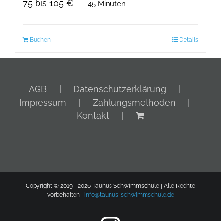
75 bis 105 €
45 Minuten
Buchen
Details
AGB
Datenschutzerklärung
Impressum
Zahlungsmethoden
Kontakt
Copyright © 2019 -
2026 Taunus Schwimmschule | Alle Rechte
vorbehalten |
info@taunus-schwimmschule.de