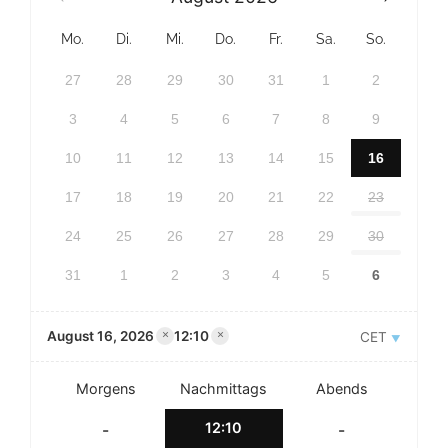
Mo.
Di.
Mi.
Do.
Fr.
Sa.
So.
27
28
29
30
31
1
2
3
4
5
6
7
8
9
10
11
12
13
14
15
16
17
18
19
20
21
22
23
24
25
26
27
28
29
30
31
1
2
3
4
5
6
August 16, 2026
12:10
×
×
CET
Morgens
Nachmittags
Abends
12:10
-
-