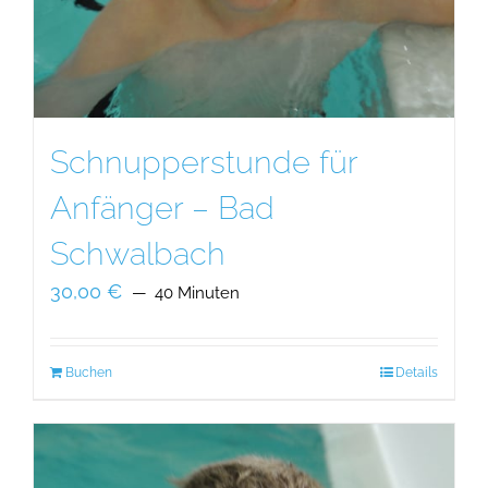
Schnupperstunde für
Anfänger – Bad
Schwalbach
30,00
€
40 Minuten
Buchen
Details