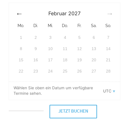
Februar
2027
Mo.
Di.
Mi.
Do.
Fr.
Sa.
So.
1
2
3
4
5
6
7
8
9
10
11
12
13
14
15
16
17
18
19
20
21
22
23
24
25
26
27
28
Wählen Sie oben ein Datum um verfügbare
UTC
Termine sehen.
JETZT BUCHEN
Schnupperstunde
für
Anfänger