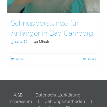
Schnupperstunde für
Anfänger in Bad Camberg
30,00
€
40 Minuten
Buchen
Details
AGB
Datenschutzerklärung
Impressum
Zahlungsmethoden