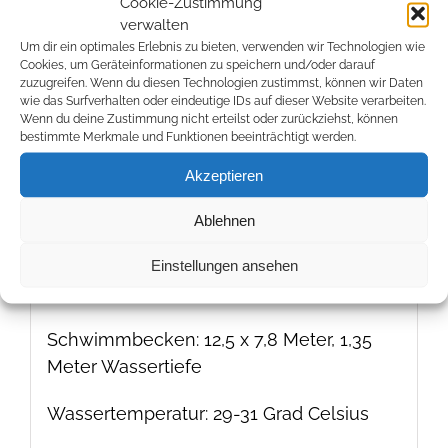
erstmal in einen Kurs zu schnuppern,
Cookie-Zustimmung
verwalten
bevor er sich entscheidet. Dadurch ist es
Um dir ein optimales Erlebnis zu bieten, verwenden wir Technologien wie
auch für uns einfacher zuzuordnen, in
Cookies, um Geräteinformationen zu speichern und/oder darauf
welchen Kurs der Teilnehmer am besten
zuzugreifen. Wenn du diesen Technologien zustimmst, können wir Daten
wie das Surfverhalten oder eindeutige IDs auf dieser Website verarbeiten.
passt. Zusammen können wir danach
Wenn du deine Zustimmung nicht erteilst oder zurückziehst, können
entscheiden, wie es weitergeht.
bestimmte Merkmale und Funktionen beeinträchtigt werden.
Teilnehmer ab einem Alter von 3,5 Jahren
Akzeptieren
(nach Absprache auch früher) sind
willkommen.
Ablehnen
Adresse: Landgrafenstraße 2-8, 61348
Einstellungen ansehen
Bad Homburg vor der Höhe
Schwimmbecken: 12,5 x 7,8 Meter, 1,35
Meter Wassertiefe
Wassertemperatur: 29-31 Grad Celsius