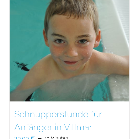
Schnupperstunde für
Anfänger in Villmar
30,00
€
40 Minuten