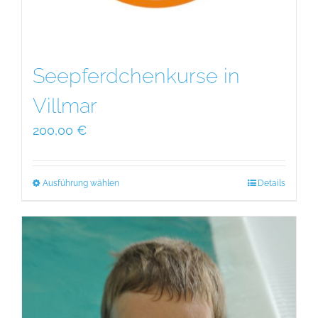
Seepferdchenkurse in
Villmar
200,00
€
Ausführung wählen
Dieses
Details
Produkt
weist
mehrere
Varianten
auf.
Die