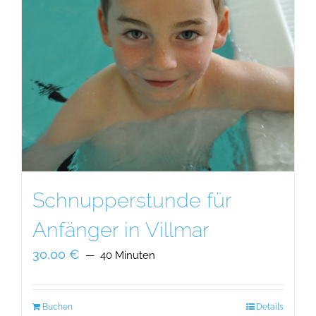
Optionen
können
auf
der
Produktseite
gewählt
werden
Schnupperstunde für
Anfänger in Villmar
30,00
€
40 Minuten
Buchen
Details