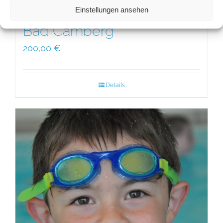
Pinguinkurse (Anfänger) in
Einstellungen ansehen
Bad Camberg
200,00
€
Details