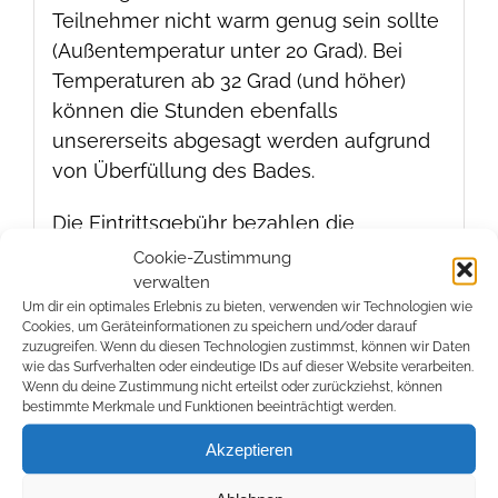
Teilnehmer nicht warm genug sein sollte
(Außentemperatur unter 20 Grad). Bei
Temperaturen ab 32 Grad (und höher)
können die Stunden ebenfalls
unsererseits abgesagt werden aufgrund
von Überfüllung des Bades.
Die Eintrittsgebühr bezahlen die
Teilnehmer selbst. Begleitpersonen die
Cookie-Zustimmung
nicht ins Wasser gehen, können das
verwalten
Um dir ein optimales Erlebnis zu bieten, verwenden wir Technologien wie
Freibad kostenlos betreten.
Cookies, um Geräteinformationen zu speichern und/oder darauf
zuzugreifen. Wenn du diesen Technologien zustimmst, können wir Daten
wie das Surfverhalten oder eindeutige IDs auf dieser Website verarbeiten.
Wenn du deine Zustimmung nicht erteilst oder zurückziehst, können
bestimmte Merkmale und Funktionen beeinträchtigt werden.
Akzeptieren
Ähnliche Produkte