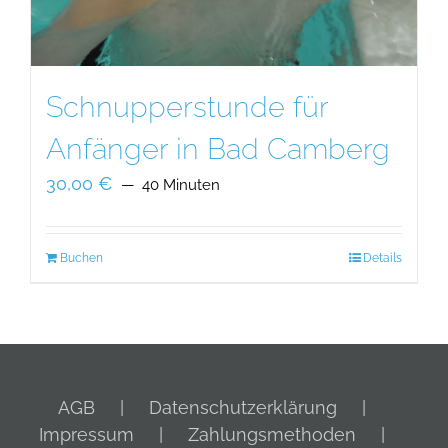
Schnupperstunde für
Anfänger in Bad Camberg
30,00
€
40 Minuten
Buchen
Details
AGB
Datenschutzerklärung
Impressum
Zahlungsmethoden