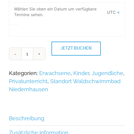
Wählen Sie oben ein Datum um verfügbare
UTC
Termine sehen.
JETZT BUCHEN
Privatunterricht
im
Waldschwimmbad
Kategorien:
Erwachsene
,
Kinder
,
Jugendliche
,
Niedernhausen
Privatunterricht
,
Standort Waldschwimmbad
Menge
Niedernhausen
Beschreibung
Zusätzliche Information