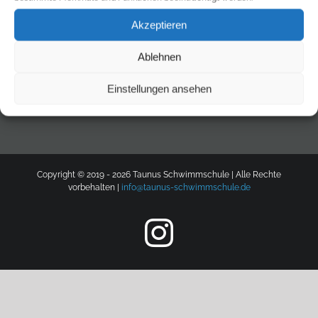
Akzeptieren
AGB
Datenschutzerklärung
Impressum
Zahlungsmethoden
Ablehnen
Kontakt
Einstellungen ansehen
Copyright © 2019 -
2026 Taunus Schwimmschule | Alle Rechte
vorbehalten |
info@taunus-schwimmschule.de
Instagram